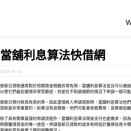
W
當舖利息算法快借網
2018-05-11
發薪日貸款通常對於短期資金問題非常有用，當舖利息算法並且可以通過
以使它們最近變得非常受歡迎，但是在不知道細節的情況下申請一個可能
發薪日預付款具有高利率，因此當借款人申請貸款時，當舖利息算法他們
貸款是非常重要的。如果沒有這樣做，他們可能會收取費用，並將被迫
除了具有簡單直接的申請流程外，當舖利息算法現金支付也是需求，因為
時期獲得資金的唯一途徑。申請發薪日貸款的成本有時低於獲得信用卡債
蓋諸如意外賬單之類的困難情況。